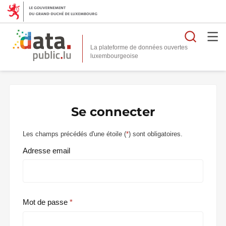
Reche
La plateforme de données ouvertes
Se connecter
Les champs précédés d'une étoile (
*
) sont obligatoires.
Adresse email
Mot de passe