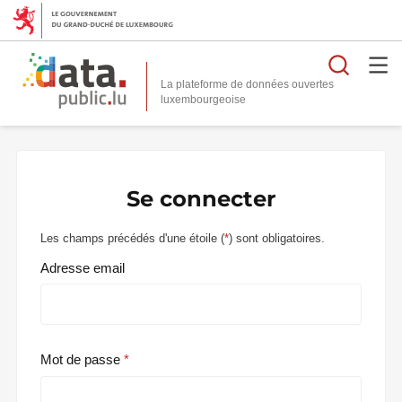
Reche
La plateforme de données ouvertes
Se connecter
Les champs précédés d'une étoile (
*
) sont obligatoires.
Adresse email
Mot de passe