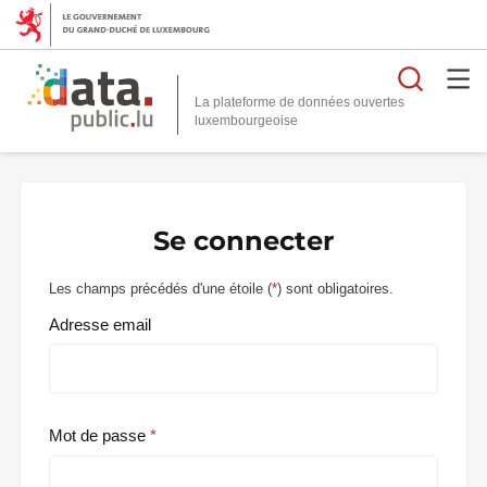
Reche
La plateforme de données ouvertes
Se connecter
Les champs précédés d'une étoile (
*
) sont obligatoires.
Adresse email
Mot de passe