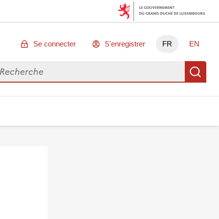
Se connecter
S'enregistrer
FR
EN
chercher des données
Re