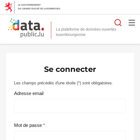
Reche
La plateforme de données ouvertes
Se connecter
Les champs précédés d'une étoile (
*
) sont obligatoires.
Adresse email
Mot de passe