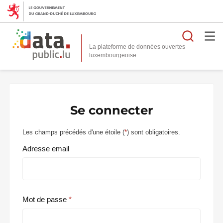
Reche
La plateforme de données ouvertes
Se connecter
Les champs précédés d'une étoile (
*
) sont obligatoires.
Adresse email
Mot de passe