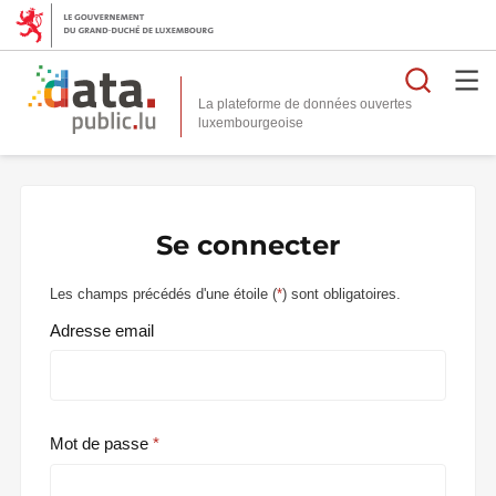
Reche
La plateforme de données ouvertes
Se connecter
Les champs précédés d'une étoile (
*
) sont obligatoires.
Adresse email
Mot de passe