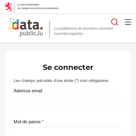
Reche
La plateforme de données ouvertes
Se connecter
Les champs précédés d'une étoile (
*
) sont obligatoires.
Adresse email
Mot de passe