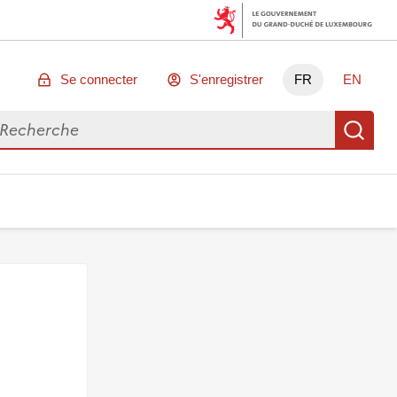
Se connecter
S'enregistrer
FR
EN
chercher des données
Re