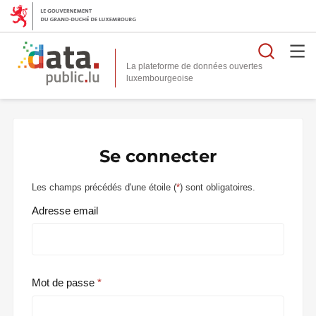
Reche
La plateforme de données ouvertes
Se connecter
Les champs précédés d'une étoile (
*
) sont obligatoires.
Adresse email
Mot de passe