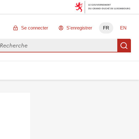
Se connecter
S'enregistrer
FR
EN
chercher des données
Re