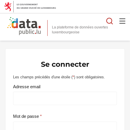
Reche
La plateforme de données ouvertes
Se connecter
Les champs précédés d'une étoile (
*
) sont obligatoires.
Adresse email
Mot de passe