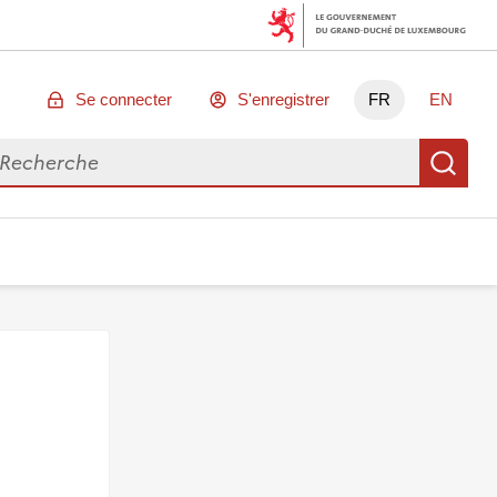
Se connecter
S'enregistrer
FR
EN
chercher des données
Re