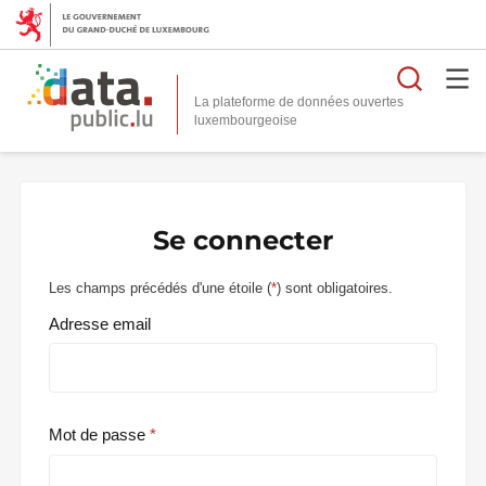
Reche
La plateforme de données ouvertes
Se connecter
Les champs précédés d'une étoile (
*
) sont obligatoires.
Adresse email
Mot de passe