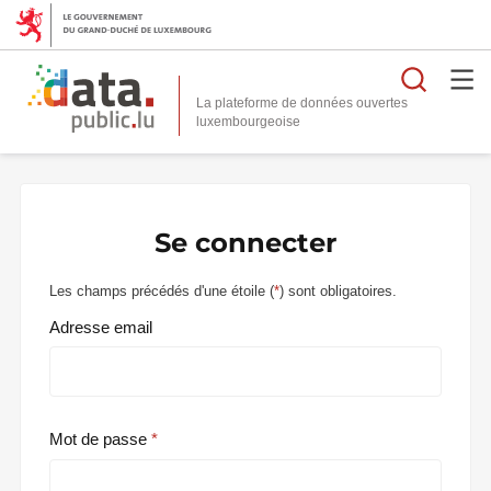
Reche
La plateforme de données ouvertes
Se connecter
Les champs précédés d'une étoile (
*
) sont obligatoires.
Adresse email
Mot de passe