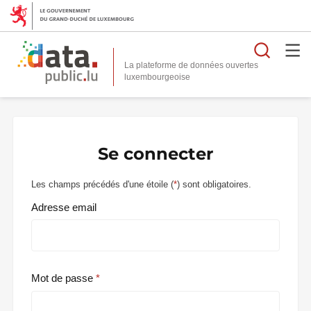
Reche
La plateforme de données ouvertes
Se connecter
Les champs précédés d'une étoile (
*
) sont obligatoires.
Adresse email
Mot de passe