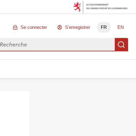
Se connecter
S'enregistrer
FR
EN
chercher des données
Re