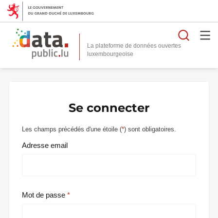
Reche
La plateforme de données ouvertes
Se connecter
Les champs précédés d'une étoile (
*
) sont obligatoires.
Adresse email
Mot de passe