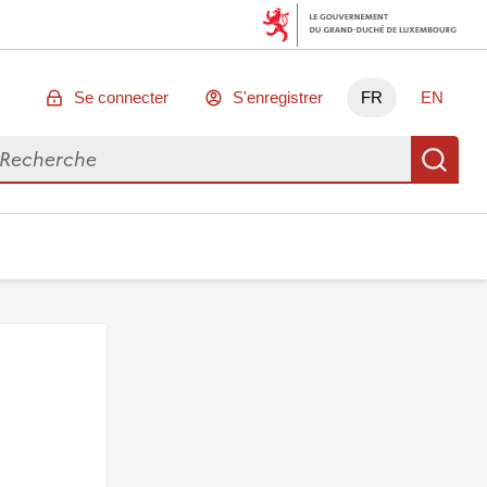
Se connecter
S'enregistrer
FR
EN
chercher des données
Re