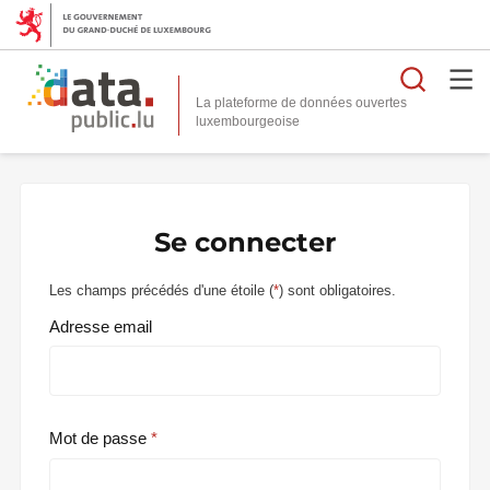
Reche
La plateforme de données ouvertes
Se connecter
Les champs précédés d'une étoile (
*
) sont obligatoires.
Adresse email
Mot de passe