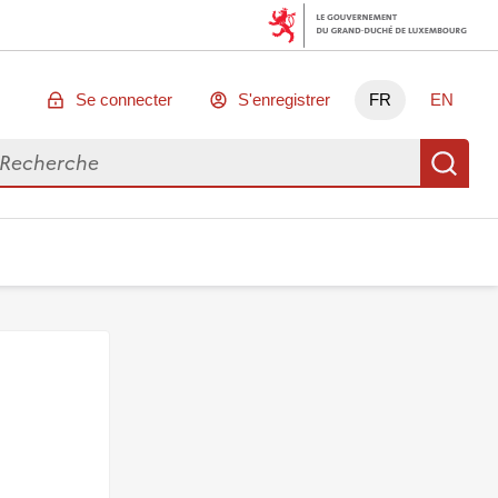
Se connecter
S'enregistrer
FR
EN
chercher des données
Re