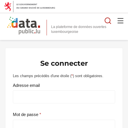
Reche
La plateforme de données ouvertes
Se connecter
Les champs précédés d'une étoile (
*
) sont obligatoires.
Adresse email
Mot de passe