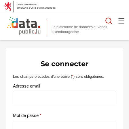
Reche
La plateforme de données ouvertes
Se connecter
Les champs précédés d'une étoile (
*
) sont obligatoires.
Adresse email
Mot de passe