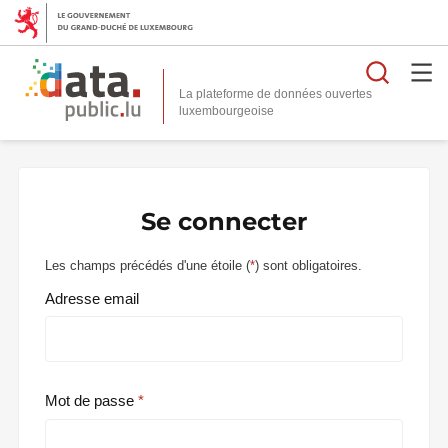
Reche
La plateforme de données ouvertes
Se connecter
Les champs précédés d'une étoile (
*
) sont obligatoires.
Adresse email
Mot de passe