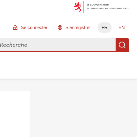
Se connecter
S'enregistrer
FR
EN
chercher des données
Re