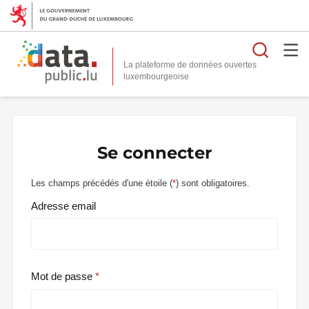
Reche
La plateforme de données ouvertes
Se connecter
Les champs précédés d'une étoile (
*
) sont obligatoires.
Adresse email
Mot de passe