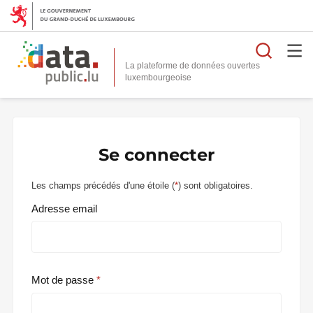
Reche
La plateforme de données ouvertes
Se connecter
Les champs précédés d'une étoile (
*
) sont obligatoires.
Adresse email
Mot de passe