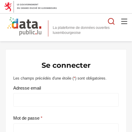
Reche
La plateforme de données ouvertes
Se connecter
Les champs précédés d'une étoile (
*
) sont obligatoires.
Adresse email
Mot de passe