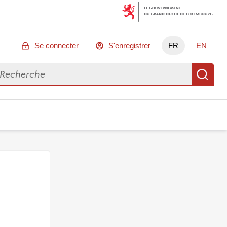
Se connecter
S'enregistrer
FR
EN
chercher des données
Re