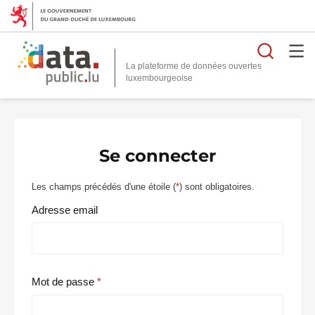
Reche
La plateforme de données ouvertes
Se connecter
Les champs précédés d'une étoile (
*
) sont obligatoires.
Adresse email
Mot de passe