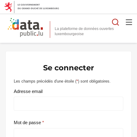
Reche
La plateforme de données ouvertes
Se connecter
Les champs précédés d'une étoile (
*
) sont obligatoires.
Adresse email
Mot de passe