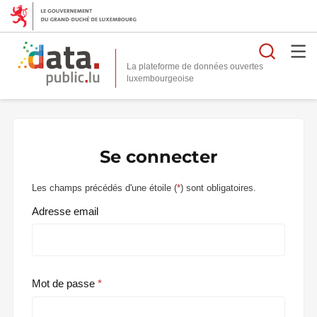
Reche
La plateforme de données ouvertes
Se connecter
Les champs précédés d'une étoile (
*
) sont obligatoires.
Adresse email
Mot de passe