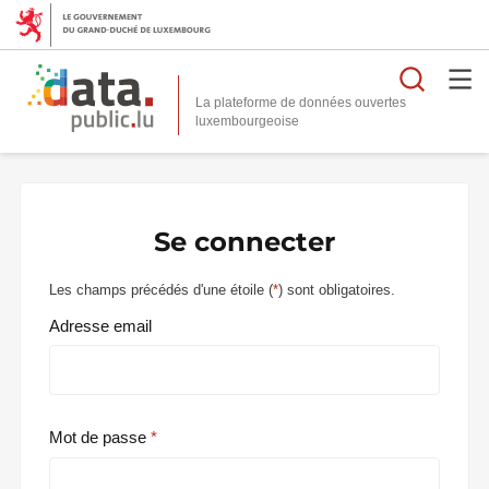
Reche
La plateforme de données ouvertes
Se connecter
Les champs précédés d'une étoile (
*
) sont obligatoires.
Adresse email
Mot de passe