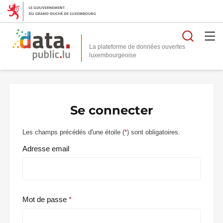
Reche
La plateforme de données ouvertes
Se connecter
Les champs précédés d'une étoile (
*
) sont obligatoires.
Adresse email
Mot de passe