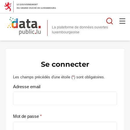
Reche
La plateforme de données ouvertes
Se connecter
Les champs précédés d'une étoile (
*
) sont obligatoires.
Adresse email
Mot de passe