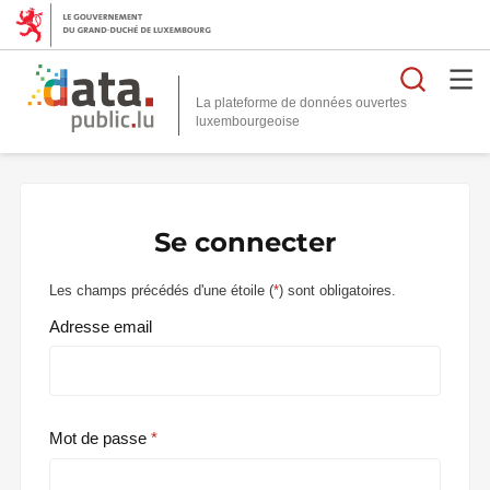
Reche
La plateforme de données ouvertes
Se connecter
Les champs précédés d'une étoile (
*
) sont obligatoires.
Adresse email
Mot de passe