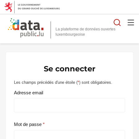
Reche
La plateforme de données ouvertes
Se connecter
Les champs précédés d'une étoile (
*
) sont obligatoires.
Adresse email
Mot de passe