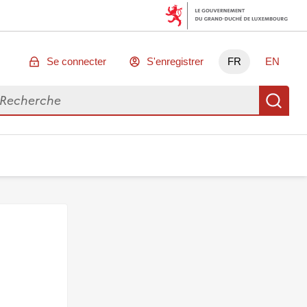
Se connecter
S'enregistrer
FR
EN
chercher des données
Re