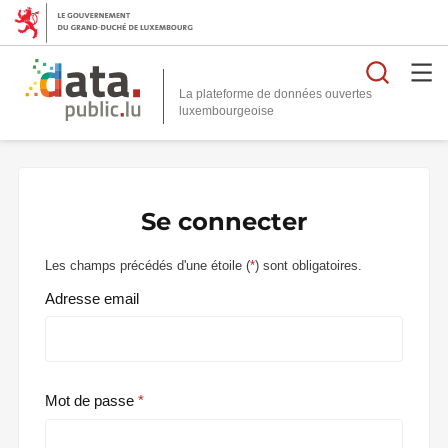
Reche
La plateforme de données ouvertes
Se connecter
Les champs précédés d'une étoile (
*
) sont obligatoires.
Adresse email
Mot de passe