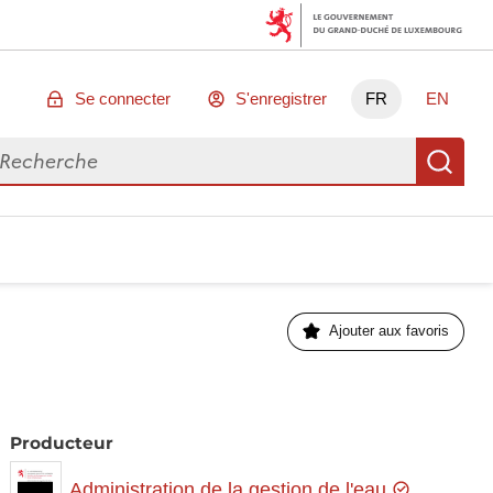
Se connecter
S'enregistrer
FR
EN
chercher des données
Re
Ajouter aux favoris
Producteur
Administration de la gestion de l'eau