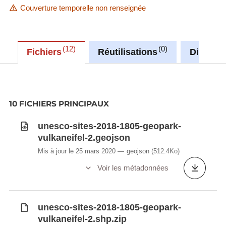
Couverture temporelle non renseignée
12
0
Fichiers
Réutilisations
Discuss
10 FICHIERS PRINCIPAUX
unesco-sites-2018-1805-geopark-
vulkaneifel-2.geojson
Mis à jour le 25 mars 2020
geojson
(512.4Ko)
Voir les métadonnées
unesco-sites-2018-1805-geopark-
vulkaneifel-2.shp.zip