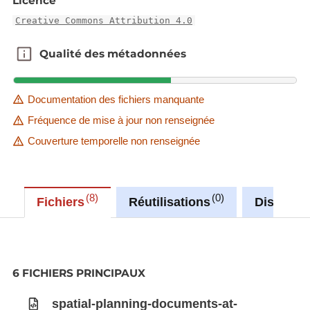
Licence
Creative Commons Attribution 4.0
Qualité des métadonnées
Qualité des métadonnées
Documentation des fichiers manquante
Fréquence de mise à jour non renseignée
Couverture temporelle non renseignée
8
0
Fichiers
Réutilisations
Discussi
6 FICHIERS PRINCIPAUX
spatial-planning-documents-at-