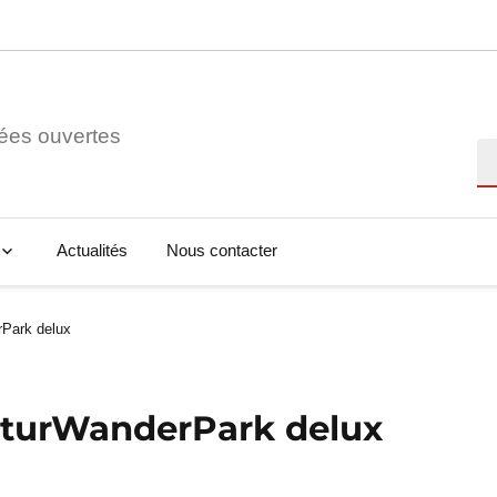
ées ouvertes
Re
Actualités
Nous contacter
rPark delux
aturWanderPark delux