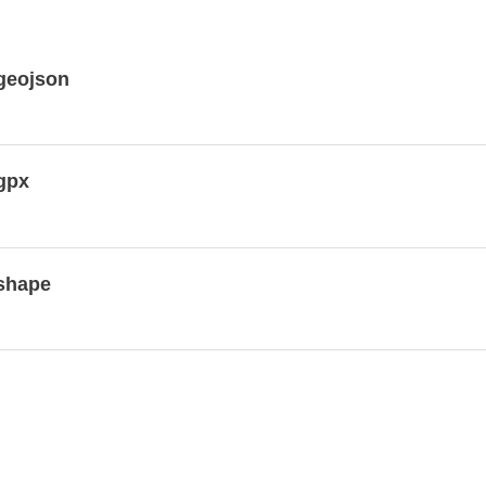
geojson
gpx
 shape