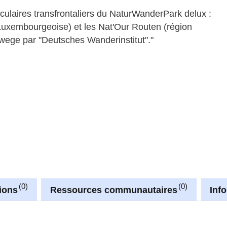
culaires transfrontaliers du NaturWanderPark delux :
 Luxembourgeoise) et les Nat'Our Routen (région
rwege par "Deutsches Wanderinstitut"."
0
0
ions
Ressources communautaires
Inf