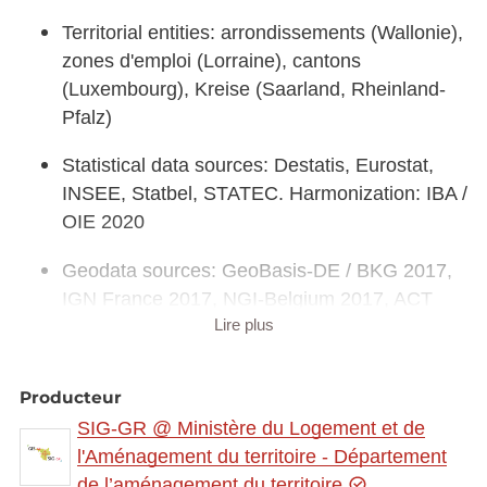
Territorial entities: arrondissements (Wallonie),
zones d'emploi (Lorraine), cantons
(Luxembourg), Kreise (Saarland, Rheinland-
Pfalz)
Statistical data sources: Destatis, Eurostat,
INSEE, Statbel, STATEC. Harmonization: IBA /
OIE 2020
Geodata sources: GeoBasis-DE / BKG 2017,
IGN France 2017, NGI-Belgium 2017, ACT
Lire plus
Luxembourg 2017. Harmonization: SIG-GR /
GIS-GR 2020
Producteur
SIG-GR @ Ministère du Logement et de
l'Aménagement du territoire - Département
de l’aménagement du territoire