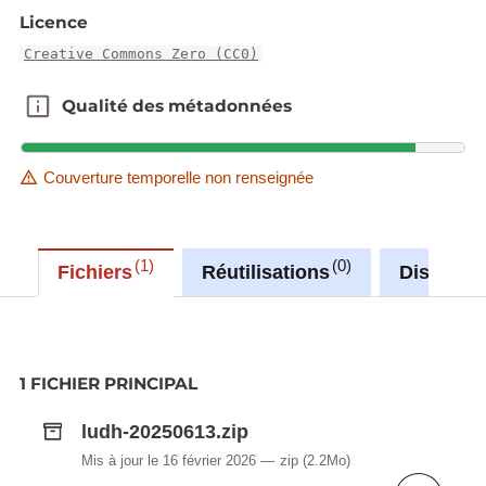
communautaire, là aussi pour leur rareté,
Licence
leur valeur symbolique, le rôle essentiel
qu'ils tiennent dans l'écosystème (et dont
Creative Commons Zero (CC0)
la liste est établie en annexe II de la
Qualité des métadonnées
Qualité des métadonnées
directive Habitats).
Couverture temporelle non renseignée
1
0
Fichiers
Réutilisations
Discussi
1 FICHIER PRINCIPAL
ludh-20250613.zip
Mis à jour le 16 février 2026
zip
(2.2Mo)