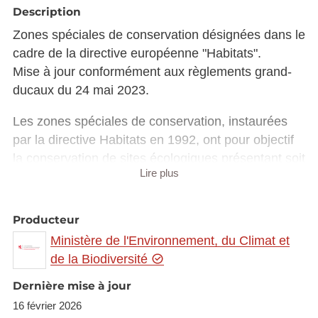
Description
Zones spéciales de conservation désignées dans le
cadre de la directive européenne "Habitats".
Mise à jour conformément aux règlements grand-
ducaux du 24 mai 2023.
Les zones spéciales de conservation, instaurées
par la directive Habitats en 1992, ont pour objectif
la conservation de sites écologiques présentant soit
Lire plus
:
des habitats naturels ou semi-naturels
Producteur
d'intérêt communautaire, de par leur rareté,
Ministère de l'Environnement, du Climat et
ou le rôle écologique primordial qu'ils
de la Biodiversité
jouent (dont la liste est établie par l'annexe
I de la directive Habitats) ;
Dernière mise à jour
des espèces de faune et de flore d'intérêt
16 février 2026