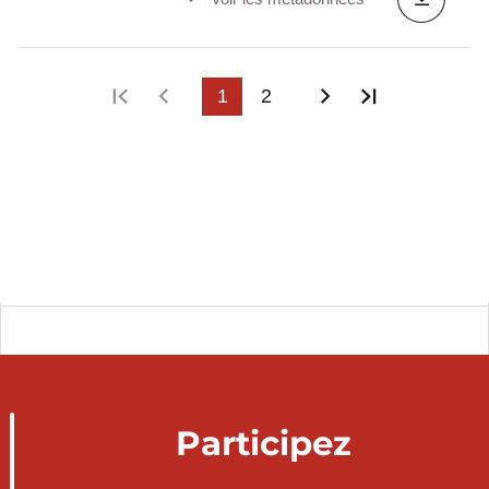
Première page
Page précédente
1
2
Page suivante
Dernière p
Participez