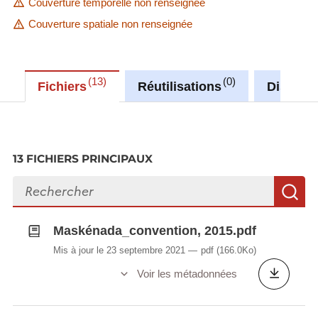
Couverture temporelle non renseignée
Couverture spatiale non renseignée
13
0
Fichiers
Réutilisations
Discuss
13 FICHIERS PRINCIPAUX
Rechercher des fichiers
R
Maskénada_convention, 2015.pdf
Mis à jour le 23 septembre 2021
pdf
(166.0Ko)
Voir les métadonnées