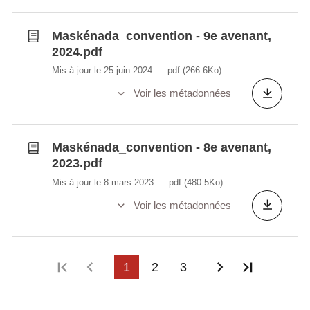
Maskénada_convention - 9e avenant,
2024.pdf
Mis à jour le 25 juin 2024
pdf
(266.6Ko)
Voir les métadonnées
Maskénada_convention - 8e avenant,
2023.pdf
Mis à jour le 8 mars 2023
pdf
(480.5Ko)
Voir les métadonnées
Première page
Page précédente
1
2
3
Page suivant
Dernière