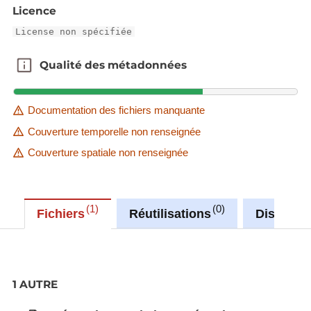
Licence
License non spécifiée
Qualité des métadonnées
Qualité des métadonnées
Documentation des fichiers manquante
Couverture temporelle non renseignée
Couverture spatiale non renseignée
1
0
Fichiers
Réutilisations
Discussi
1 AUTRE