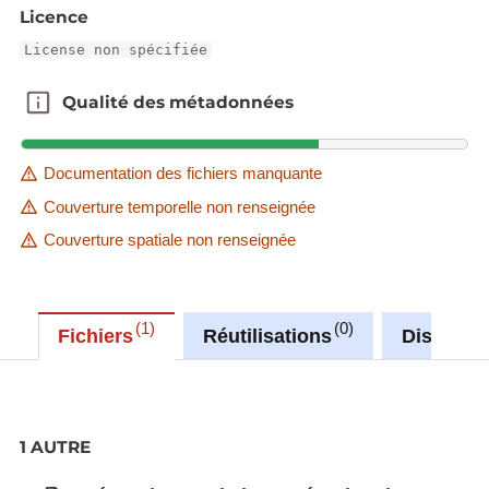
Licence
License non spécifiée
Qualité des métadonnées
Qualité des métadonnées
Documentation des fichiers manquante
Couverture temporelle non renseignée
Couverture spatiale non renseignée
1
0
Fichiers
Réutilisations
Discussi
1 AUTRE