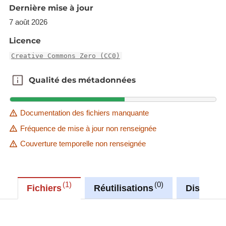
the Administration de la navigation aérienne. The
Dernière mise à jour
Administration de la navigation aérienne reserves
7 août 2026
the right to change at all times the right to use the
Licence
data and the terms in this respect as well as the
Creative Commons Zero (CC0)
right to use the platform, to the fullest extent
permitted by law.
Qualité des métadonnées
Qualité des métadonnées
Description copied from
catalog.inspire.geoportail.lu
.
Documentation des fichiers manquante
Fréquence de mise à jour non renseignée
Couverture temporelle non renseignée
1
0
Fichiers
Réutilisations
Discussi