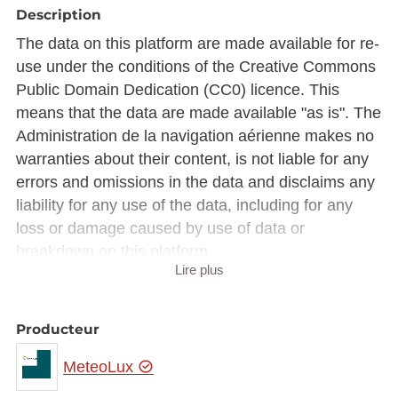
Description
The data on this platform are made available for re-
use under the conditions of the Creative Commons
Public Domain Dedication (CC0) licence. This
means that the data are made available "as is". The
Administration de la navigation aérienne makes no
warranties about their content, is not liable for any
errors and omissions in the data and disclaims any
liability for any use of the data, including for any
loss or damage caused by use of data or
breakdown on this platform.
Lire plus
The Administration de la navigation aérienne
provides the data on a best effort basis, does not
Producteur
guarantee their continued availability and is not
liable for any disrupted availability due to technical
MeteoLux
problems or any other cause beyond the control of